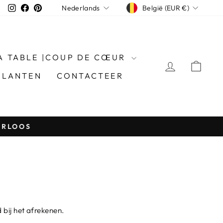
MUNTEENH
TAAL
Instagram
Facebook
Pinterest
België (EUR €)
Nederlands
LA TABLE |COUP DE CŒUR
INLOGGE
MA
KLANTEN
CONTACTEER
URLOOS
bij het afrekenen.