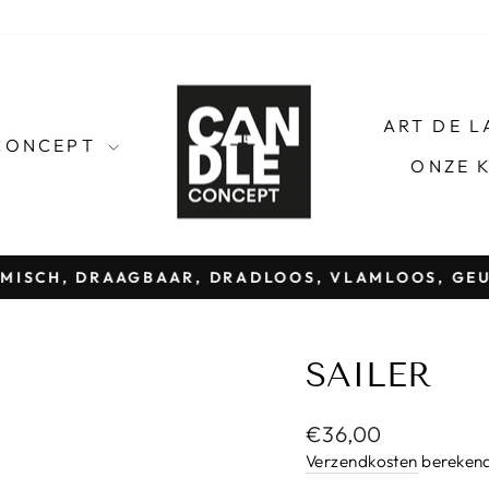
ART DE 
CONCEPT
ONZE 
MISCH, DRAAGBAAR, DRADLOOS, VLAMLOOS, GE
Pauze
diavoorstelling
SAILER
Normale
€36,00
prijs
Verzendkosten
berekend 