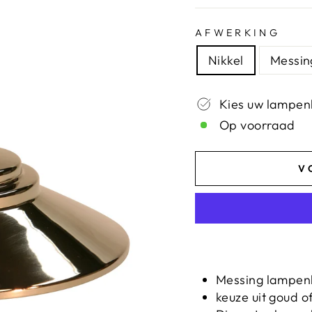
AFWERKING
Nikkel
Messin
Kies uw lampen
Op voorraad
V
Messing lampe
keuze uit goud o