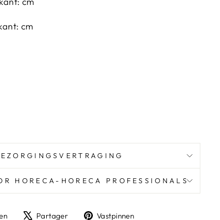
kant: cm
kant: cm
BEZORGINGSVERTRAGING
OR HORECA-HORECA PROFESSIONALS
Delen
Tweeter
Pin
len
Partager
Vastpinnen