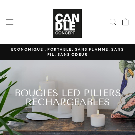
Passer
au
contenu
NAVIGATION
RECH
P
ECONOMIQUE , PORTABLE, SANS FLAMME, SANS
FIL, SANS ODEUR
Diaporama
Pause
BOUGIES LED PILIERS
RECHARGEABLES