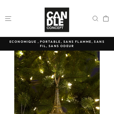
Passer
au
contenu
NAVIGATION
RECH
P
ECONOMIQUE , PORTABLE, SANS FLAMME, SANS
FIL, SANS ODEUR
Diaporama
Pause