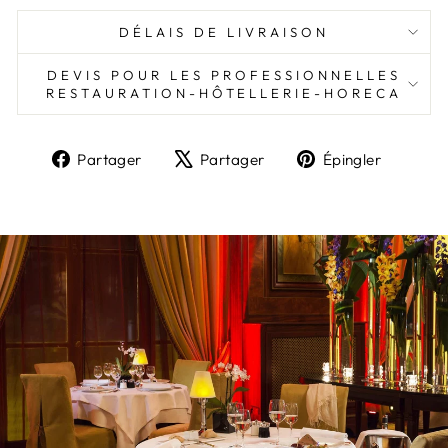
DÉLAIS DE LIVRAISON
DEVIS POUR LES PROFESSIONNELLES
RESTAURATION-HÔTELLERIE-HORECA
Partager
Tweeter
Épingl
Partager
Partager
Épingler
sur
sur
sur
Facebook
X
Pinter