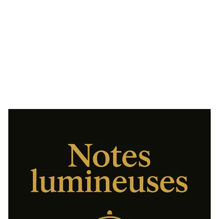
ORNEMENT
TOUR EIFFEL 17
CM| VERRE |
OR-ARGENTÉ
€22,30