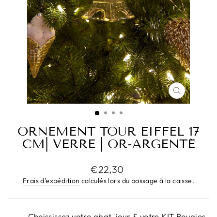
FERMER
(ESC)
ORNEMENT TOUR EIFFEL 17
CM| VERRE | OR-ARGENTÉ
Prix
€22,30
régulier
Frais d'expédition
calculés lors du passage à la caisse.
Choississez votre abat-jour & votre KIT Bougies