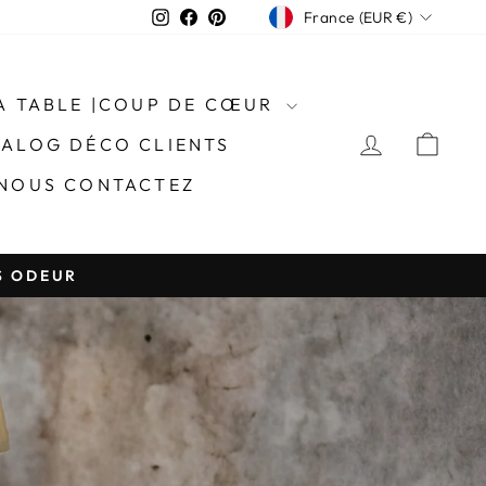
DEVISE
Instagram
Facebook
Pinterest
France (EUR €)
LA TABLE |COUP DE CŒUR
SE CONN
PAN
TALOG DÉCO CLIENTS
NOUS CONTACTEZ
S ODEUR